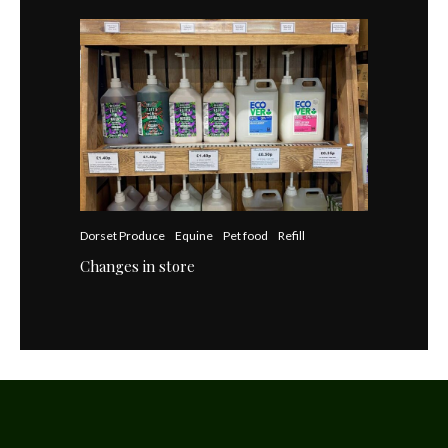
Dorset Produce
Equine
Pet food
Refill
Changes in store