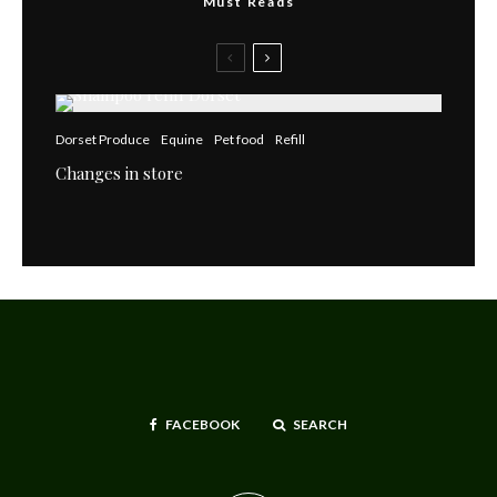
Must Reads
Dorset Produce
Equine
Pet food
Refill
Changes in store
FACEBOOK
SEARCH