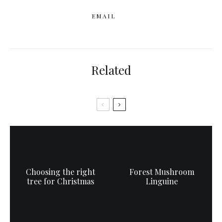
EMAIL
Related
Choosing the right
Forest Mushroom
tree for Christmas
Linguine